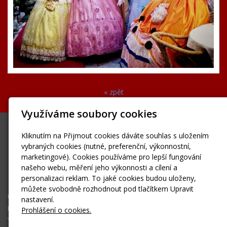
« zpět
Využíváme soubory cookies
Jolana Szajewska
Kliknutím na Přijmout cookies dáváte souhlas s uložením
jola11@seznam.cz
vybraných cookies (nutné, preferenční, výkonnostní,
www.jolanaszajewska.cz
marketingové). Cookies používáme pro lepší fungování
našeho webu, měření jeho výkonnosti a cílení a
Facebook
personalizaci reklam. To jaké cookies budou uloženy,
Instagram
můžete svobodně rozhodnout pod tlačítkem Upravit
Úvodní stránka
nastavení.
Fotogalerie
Prohlášení o cookies.
YouTube